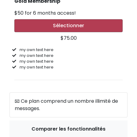
Gold Membership
$50 for 6 months access!
Sélectionner
$75.00
my own text here
my own text here
my own text here
my own text here
📧 Ce plan comprend un nombre illimité de
messages.
Comparer les fonctionnalités