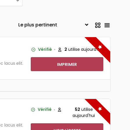
Vérifié
2
utilise aujourd'hui
 lacus elit.
IMPRIMER
Vérifié
52
utilise
aujourd'hui
 lacus elit.