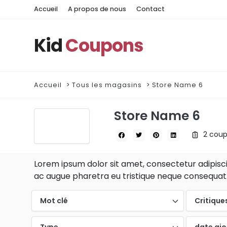
Accueil
A propos de nous
Contact
Kid
Coupons
Accueil
Tous les magasins
Store Name 6
Store Name 6
2 coup
Lorem ipsum dolor sit amet, consectetur adipiscin
ac augue pharetra eu tristique neque consequat. 
Mot clé
Critique
Type
date aj